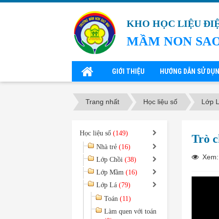
KHO HỌC LIỆU ĐI
MẦM NON SAO
GIỚI THIỆU
HƯỚNG DẪN SỬ DỤ
Trang nhất
Học liệu số
Lớp 
Học liệu số
(149)
Trò c
Nhà trẻ
(16)
Xem:
Lớp Chồi
(38)
Lớp Mầm
(16)
Lớp Lá
(79)
Toán
(11)
Làm quen với toán