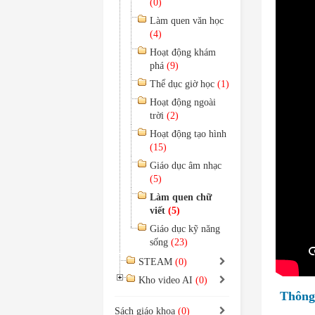
(0)
Làm quen văn học
(4)
Hoạt động khám
phá
(9)
Thể dục giờ học
(1)
Hoạt động ngoài
trời
(2)
Hoạt động tạo hình
(15)
Giáo dục âm nhạc
(5)
Làm quen chữ
viết
(5)
Giáo dục kỹ năng
sống
(23)
STEAM
(0)
Kho video AI
(0)
Thông 
Sách giáo khoa
(0)