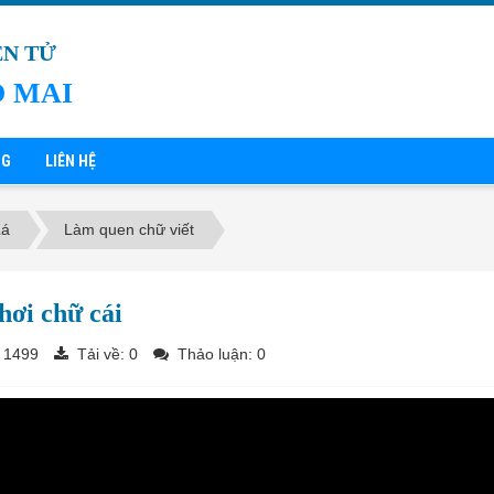
ỆN TỬ
 MAI
NG
LIÊN HỆ
Lá
Làm quen chữ viết
hơi chữ cái
 1499
Tải về:
0
Thảo luận: 0