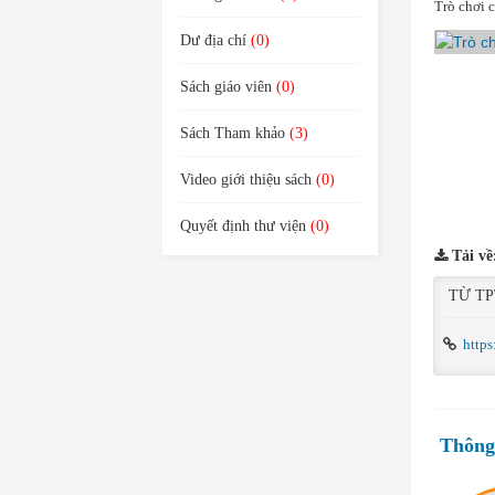
Trò chơi c
Dư địa chí
(0)
Sách giáo viên
(0)
Sách Tham khảo
(3)
Video giới thiệu sách
(0)
Quyết định thư viện
(0)
Tải về
TỪ TP
https
Thông 