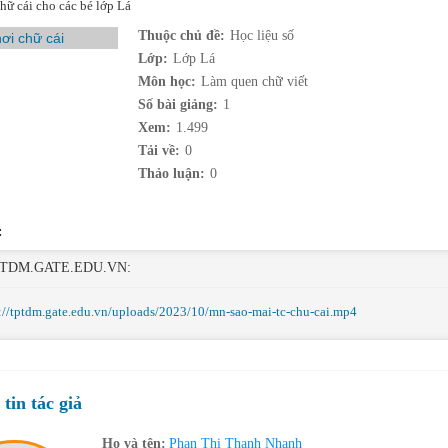
hữ cái cho các bé lớp Lá
Thuộc chủ đề:
Học liệu số
Lớp:
Lớp Lá
Môn học:
Làm quen chữ viết
Số bài giảng:
1
Xem:
1.499
Tải về:
0
Thảo luận:
0
:
TDM.GATE.EDU.VN:
://tptdm.gate.edu.vn/uploads/2023/10/mn-sao-mai-tc-chu-cai.mp4
tin tác giả
Họ và tên:
Phan Thị Thanh Nhanh