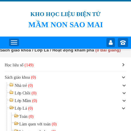
KHO HỌC LIỆU ĐIỆN TỬ
MẦM NON SAO MAI
Sách giáo khoa / Lớp Lá / Hoạt động khám phá
(0 Bài giảng)
Học liệu số
(149)
Sách giáo khoa
(0)
Nhà trẻ
(0)
Lớp Chồi
(0)
Lớp Mầm
(0)
Lớp Lá
(0)
Toán
(0)
Làm quen với toán
(0)