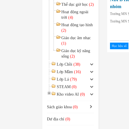
Thể dục giờ học
(2)
nhóm
Hoạt động ngoài
Trường MN S
trời
(4)
Trường MN S
Hoạt động tạo hình
(2)
Giáo dục âm nhạc
(1)
Học liệu số
Giáo dục kỹ năng
sống
(2)
Lớp Chồi
(38)
Lớp Mầm
(16)
Lớp Lá
(79)
STEAM
(0)
Kho video AI
(0)
Sách giáo khoa
(0)
Dư địa chí
(0)