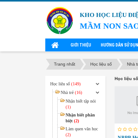
KHO HỌC LIỆU ĐI
MẦM NON SAO
GIỚI THIỆU
HƯỚNG DẪN SỬ DỤ
Trang nhất
Học liệu số
Nhà t
Học liệu số
Học liệu số
(149)
Nhà trẻ
(16)
Nhận biết tập nói
(1)
Nhận biết phân
biệt
(2)
Làm quen văn học
(2)
NBPB Hoa