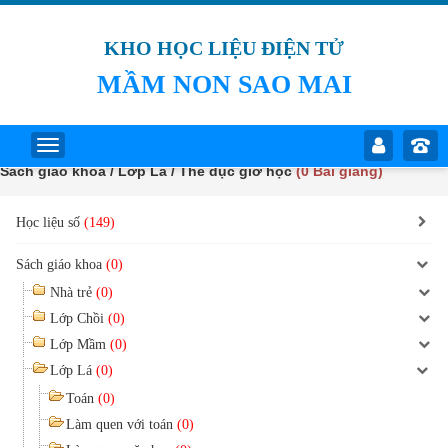
KHO HỌC LIỆU ĐIỆN TỬ
MẦM NON SAO MAI
Sách giáo khoa / Lớp Lá / Thể dục giờ học
(0 Bài giảng)
Học liệu số
(149)
Sách giáo khoa
(0)
Nhà trẻ
(0)
Lớp Chồi
(0)
Lớp Mầm
(0)
Lớp Lá
(0)
Toán
(0)
Làm quen với toán
(0)