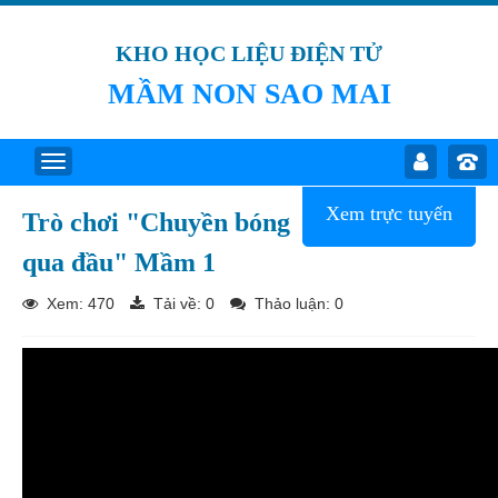
KHO HỌC LIỆU ĐIỆN TỬ
MẦM NON SAO MAI
Xem trực tuyến
Trò chơi "Chuyền bóng
qua đầu" Mầm 1
Xem: 470
Tải về:
0
Thảo luận: 0