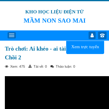
KHO HỌC LIỆU ĐIỆN TỬ
MẦM NON SAO MAI
Xem trực tuyến
Trò chơi: Ai khéo - ai tài
Chồi 2
Xem: 475
Tải về:
0
Thảo luận: 0