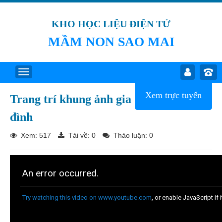
KHO HỌC LIỆU ĐIỆN TỬ
MẦM NON SAO MAI
Xem trực tuyến
Trang trí khung ảnh gia
đình
Xem: 517
Tải về:
0
Thảo luận: 0