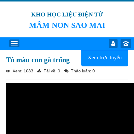
KHO HỌC LIỆU ĐIỆN TỬ
MẦM NON SAO MAI
Xem trực tuyến
Tô màu con gà trống
Xem: 1083
Tải về:
0
Thảo luận: 0