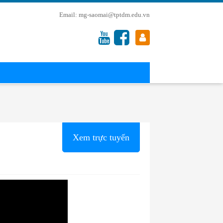
mg-saomai@tptdm.edu.vn
Xem trực tuyến