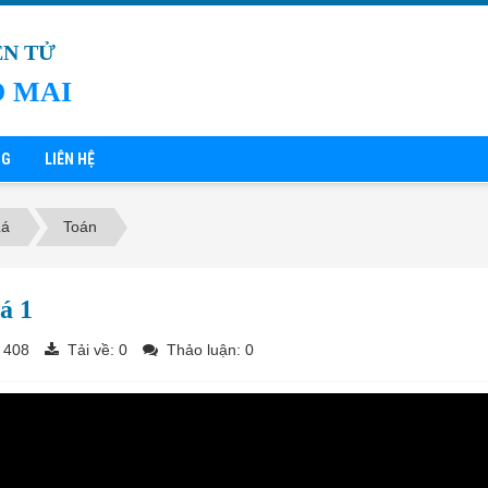
ỆN TỬ
 MAI
NG
LIÊN HỆ
Lá
Toán
lá 1
 408
Tải về:
0
Thảo luận: 0