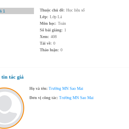
Thuộc chủ đề:
Học liệu số
Lớp:
Lớp Lá
Môn học:
Toán
Số bài giảng:
1
Xem:
408
Tải về:
0
Thảo luận:
0
tin tác giả
Họ và tên:
Trường MN Sao Mai
Đơn vị công tác:
Trường MN Sao Mai