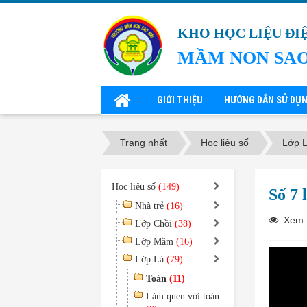
KHO HỌC LIỆU ĐI
MẦM NON SAO
GIỚI THIỆU
HƯỚNG DẪN SỬ DỤ
Trang nhất
Học liệu số
Lớp 
Học liệu số
(149)
Số 7 
Nhà trẻ
(16)
Xem:
Lớp Chồi
(38)
Lớp Mầm
(16)
Lớp Lá
(79)
Toán
(11)
Làm quen với toán