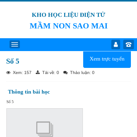
KHO HỌC LIỆU ĐIỆN TỬ
MẦM NON SAO MAI
Xem trực tuyến
Số 5
Xem: 157
Tải về:
0
Thảo luận: 0
Thông tin bài học
Số 5