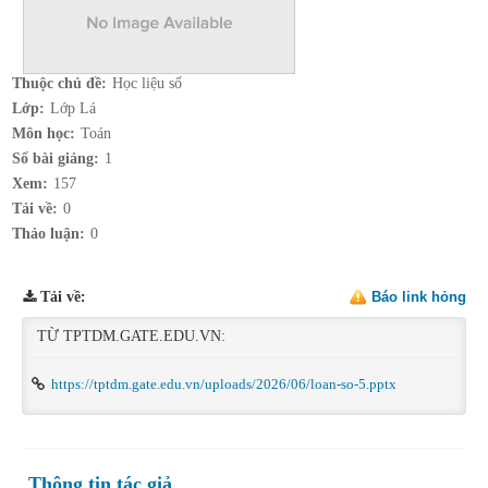
Thuộc chủ đề:
Học liệu số
Lớp:
Lớp Lá
Môn học:
Toán
Số bài giảng:
1
Xem:
157
Tải về:
0
Thảo luận:
0
Tải về
:
Báo link hỏng
TỪ TPTDM.GATE.EDU.VN:
https://tptdm.gate.edu.vn/uploads/2026/06/loan-so-5.pptx
Thông tin tác giả