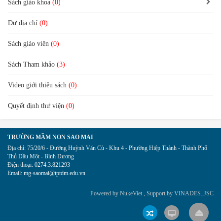
Sách giáo khoa
(0)
Dư địa chí
(0)
Sách giáo viên
(0)
Sách Tham khảo
(3)
Video giới thiệu sách
(0)
Quyết định thư viện
(0)
TRƯỜNG MẦM NON SAO MAI
Địa chỉ:
75/20/6 - Đường Huỳnh Văn Cù - Khu 4 - Phường Hiệp Thành - Thành Phố
Thủ Dầu Một - Bình Dương
Điện thoại:
0274.3.821293
Email:
mg-saomai@tptdm.edu.vn
Powered by
NukeViet
, Support by
VINADES.,JSC