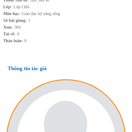
Thuộc chủ đề:
Học liệu số
Lớp:
Lớp Chồi
Môn học:
Giáo dục kỹ năng sống
Số bài giảng:
1
Xem:
304
Tải về:
0
Thảo luận:
0
Thông tin tác giả