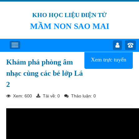
KHO HỌC LIỆU ĐIỆN TỬ
MẦM NON SAO MAI
Xem trực tuyến
Khám phá phòng âm
nhạc cùng các bé lớp Lá
2
Xem: 600
Tải về:
0
Thảo luận: 0