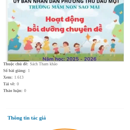
Thuộc chủ đề:
Sách Tham khảo
Số bài giảng:
1
Xem:
1.613
Tải về:
0
Thảo luận:
0
Thông tin tác giả