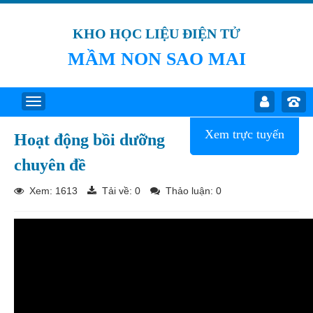
KHO HỌC LIỆU ĐIỆN TỬ
MẦM NON SAO MAI
Xem trực tuyến
Hoạt động bồi dưỡng
chuyên đề
Xem: 1613
Tải về:
0
Thảo luận: 0