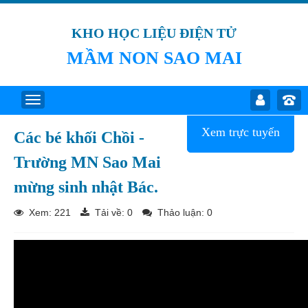
KHO HỌC LIỆU ĐIỆN TỬ
MẦM NON SAO MAI
Xem trực tuyến
Các bé khối Chồi -
Trường MN Sao Mai
mừng sinh nhật Bác.
Xem: 221
Tải về:
0
Thảo luận: 0