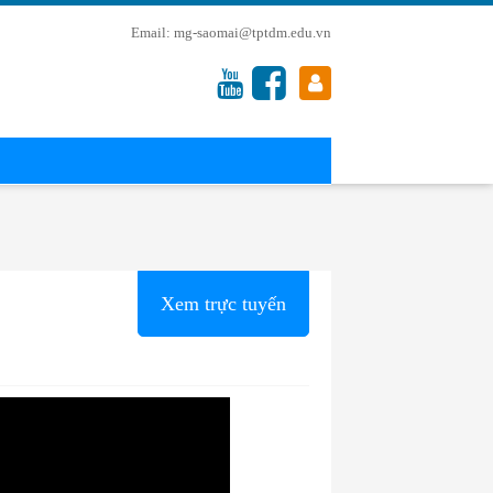
mg-saomai@tptdm.edu.vn
Xem trực tuyến