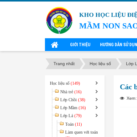
KHO HỌC LIỆU ĐI
MẦM NON SAO
GIỚI THIỆU
HƯỚNG DẪN SỬ DỤ
Trang nhất
Học liệu số
Lớp 
Học liệu số
(149)
Các b
Nhà trẻ
(16)
Xem:
Lớp Chồi
(38)
Lớp Mầm
(16)
Lớp Lá
(79)
Toán
(11)
Làm quen với toán