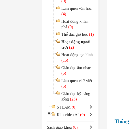
(0)
Làm quen văn học
(4)
Hoạt động khám
phá
(9)
Thể dục giờ học
(1)
Hoạt động ngoài
trời
(2)
Hoạt động tạo hình
(15)
Giáo dục âm nhạc
(5)
Làm quen chữ viết
(5)
Giáo dục kỹ năng
sống
(23)
STEAM
(0)
Kho video AI
(0)
Thông 
Sách giáo khoa
(0)