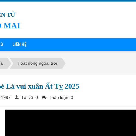
ỆN TỬ
 MAI
NG
LIÊN HỆ
Lá
Hoạt động ngoài trời
é Lá vui xuân Ất Tỵ 2025
 1997
Tải về:
0
Thảo luận: 0