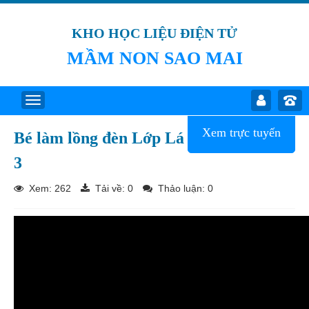
KHO HỌC LIỆU ĐIỆN TỬ
MẦM NON SAO MAI
Xem trực tuyến
Bé làm lồng đèn Lớp Lá
3
Xem: 262
Tải về:
0
Thảo luận: 0