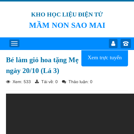
KHO HỌC LIỆU ĐIỆN TỬ
MẦM NON SAO MAI
Xem trực tuyến
Bé làm giỏ hoa tặng Mẹ
ngày 20/10 (Lá 3)
Xem: 533
Tải về:
0
Thảo luận: 0